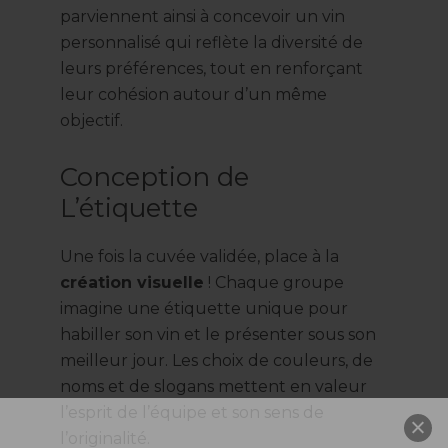
parviennent ainsi à concevoir un vin
personnalisé qui reflète la diversité de
leurs préférences, tout en renforçant
leur cohésion autour d’un même
objectif.
Conception de
L’étiquette
Une fois la cuvée validée, place à la
création visuelle
! Chaque groupe
imagine une étiquette unique pour
habiller son vin et le présenter sous son
meilleur jour. Les choix de couleurs, de
noms et de slogans mettent en valeur
l’esprit de l’équipe et son sens de
l’originalité.