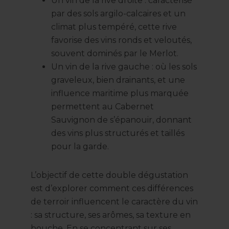
Un vin de la rive droite : caractérisé
par des sols argilo-calcaires et un
climat plus tempéré, cette rive
favorise des vins ronds et veloutés,
souvent dominés par le Merlot.
Un vin de la rive gauche : où les sols
graveleux, bien drainants, et une
influence maritime plus marquée
permettent au Cabernet
Sauvignon de s’épanouir, donnant
des vins plus structurés et taillés
pour la garde.
L’objectif de cette double dégustation
est d’explorer comment ces différences
de terroir influencent le caractère du vin
: sa structure, ses arômes, sa texture en
bouche. En se concentrant sur ses