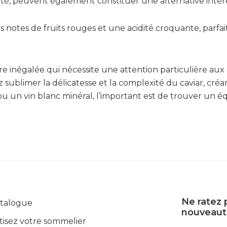
èreté, peuvent également constituer une alternative intér
es notes de fruits rouges et une acidité croquante, par
ire inégalée qui nécessite une attention particulière au
ez sublimer la délicatesse et la complexité du caviar, 
un vin blanc minéral, l’important est de trouver un éq
Ne ratez 
atalogue
nouveauté
tisez votre sommelier