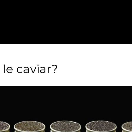
sez
Évènements
Masterclass
À
melier
d’entreprise
& Formation
propo
 le caviar?