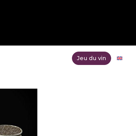
Le
Contactez
Jeu du vin
s
blog
nous