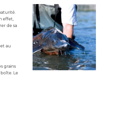
aturité.
 effet,
rer de sa
 et au
s grains
 boîte. Le