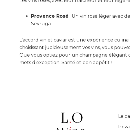
Les vins rosés, avec leur fraîcheur et leur lég
Provence Rosé
: Un vin rosé léger avec d
Sevruga.
L’accord vin et caviar est une expérience culina
choisissant judicieusement vos vins, vous pouv
Que vous optiez pour un champagne élégant ou 
mets d’exception. Santé et bon appétit !
Footer
Le c
Priva