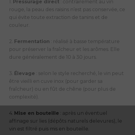
1.
Pressurage direct
: contrairement au vin
rouge, la peau des raisins n’est pas conservée, ce
qui évite toute extraction de tanins et de
couleur.
2.
Fermentation
: réalisé à basse température
pour préserver la fraîcheur et les arômes. Elle
dure généralement de 10 à 30 jours.
3.
Élevage
: selon le style recherché, le vin peut
être vieilli en cuve inox (pour garder sa
fraîcheur) ou en fût de chêne (pour plus de
complexité).
4.
Mise en bouteille
: après un éventuel
affinage sur lies (dépôts naturels delevures), le
vin est filtré puis mis en bouteille.