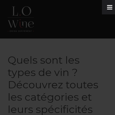
Passer
Passer
Passer
à
au
au
la
contenu
pied
navigation
principal
de
principale
page
Lowine
Oenotourisme
:
des
ateliers
Quels sont les
créatifs
types de vin ?
et
cadeaux
Découvrez toutes
originaux
les catégories et
leurs spécificités