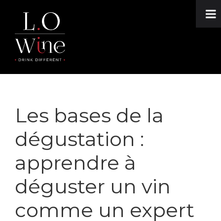
Passer
Passer
Passer
à
au
au
la
contenu
pied
navigation
principal
de
principale
page
Lowine
Oenotourisme
:
des
ateliers
Les bases de la
créatifs
dégustation :
et
cadeaux
apprendre à
originaux
déguster un vin
comme un expert